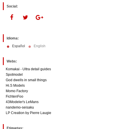
Social:
Idioma:
Español
English
Webs:
Komakai - Ultra detail guides
Spotmodel
God dwells in small things
Hi.S Models
Momo Factory
FichtenFoo
43Modeler's LeMans
nandemo-seisaku
LP Creation by Pierre Laugie
Etiquetas: