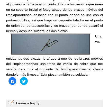
algo más de firmeza al conjunto. Uno de los nervios que unen
en su soporte inicial el fotograbado de los brazos móviles del
limpiaparabrisas, coincide con el punto donde se une con el
portaescobillas, así que hago un pequeño taladro en el punto
de unión del portaescobillas y los brazos, por donde pasaré el
nervio y después soldaré las dos piezas.
Una
vez
unidas las dos piezas, le añado a uno de los brazos móviles
del limpiaparabrisas una trozo de varilla de cobre que me
servirá para unir el conjunto del limpiaparabrisas al chasis
dándole más firmeza. Esta pieza también va soldada.
Haz
Haz
clic
clic
para
para
compartir
compartir
en
en
Facebook
Twitter
(Se
(Se
abre
abre
Leave a Reply
en
en
una
una