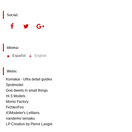
Social:
Idioma:
Español
English
Webs:
Komakai - Ultra detail guides
Spotmodel
God dwells in small things
Hi.S Models
Momo Factory
FichtenFoo
43Modeler's LeMans
nandemo-seisaku
LP Creation by Pierre Laugie