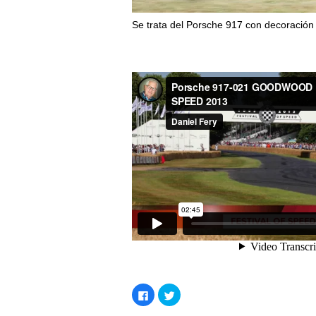
Se trata del Porsche 917 con decoració
Haz
Haz
clic
clic
para
para