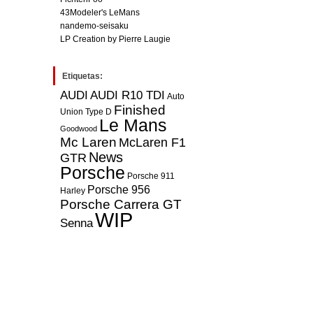
43Modeler's LeMans
nandemo-seisaku
LP Creation by Pierre Laugie
Etiquetas:
AUDI
AUDI R10 TDI
Auto
Finished
Union Type D
Le Mans
Goodwood
Mc Laren
McLaren F1
News
GTR
Porsche
Porsche 911
Porsche 956
Harley
Porsche Carrera GT
WIP
Senna