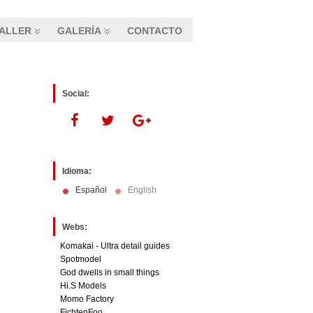
ALLER
GALERÍA
CONTACTO
Social:
Idioma:
Español
English
Webs:
Komakai - Ultra detail guides
Spotmodel
God dwells in small things
Hi.S Models
Momo Factory
FichtenFoo