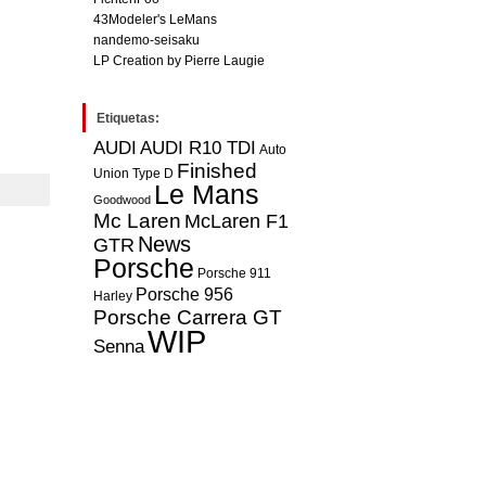
43Modeler's LeMans
nandemo-seisaku
LP Creation by Pierre Laugie
Etiquetas:
AUDI
AUDI R10 TDI
Auto
Finished
Union Type D
Le Mans
Goodwood
Mc Laren
McLaren F1
News
GTR
Porsche
Porsche 911
Porsche 956
Harley
Porsche Carrera GT
WIP
Senna