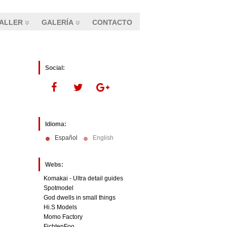
ALLER
GALERÍA
CONTACTO
Social:
Idioma:
Español
English
Webs:
Komakai - Ultra detail guides
Spotmodel
God dwells in small things
Hi.S Models
Momo Factory
FichtenFoo