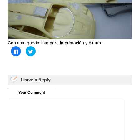
Con esto queda listo para imprimación y pintura.
Haz
Haz
clic
clic
para
para
compartir
compartir
en
en
Facebook
Twitter
(Se
(Se
abre
abre
Leave a Reply
en
en
una
una
ventana
ventana
nueva)
nueva)
Your Comment