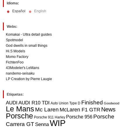
Idioma:
Español
English
Webs:
Komakai - Ultra detail guides
Spotmodel
God dwells in small things
Hi.S Models
Momo Factory
FichtenFoo
43Modeler's LeMans
nandemo-seisaku
LP Creation by Pierre Laugie
Etiquetas:
Finished
AUDI
AUDI R10 TDI
Auto Union Type D
Goodwood
Le Mans
Mc Laren
News
McLaren F1 GTR
Porsche
Porsche
Porsche 956
Porsche 911 Harley
WIP
Carrera GT
Senna