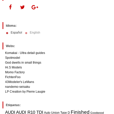
Idioma:
Español
English
Webs:
Komakai - Ultra detail guides
Spotmodel
God dwells in small things
Hi.S Models
Momo Factory
FichtenFoo
43Modeler's LeMans
nandemo-seisaku
LP Creation by Pierre Laugie
Etiquetas:
Finished
AUDI
AUDI R10 TDI
Auto Union Type D
Goodwood